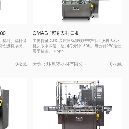
80
OMAS 旋转式封口机
、塑料、塑料薄
主要特征:GRC高质量标准旋转式封口机6机头和8
料盒进料系统。
机头版本高速，达到每分钟180瓶- 每分钟250瓶适
用于铝盖、 Ropp…
0收藏
无锡飞环包装器材有限公司
0收藏