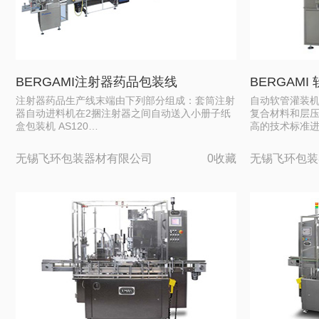
BERGAMI注射器药品包装线
BERGAMI 
注射器药品生产线末端由下列部分组成：套筒注射
自动软管灌装
器自动进料机在2捆注射器之间自动送入小册子纸
复合材料和层
盒包装机 AS120…
高的技术标准
无锡飞环包装器材有限公司
0收藏
无锡飞环包装