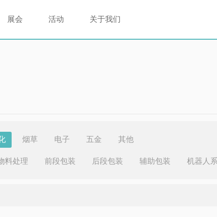
展会
活动
关于我们
化
烟草
电子
五金
其他
物料处理
前段包装
后段包装
辅助包装
机器人