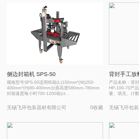
侧边封箱机 SPS-50
背封手工放
规格型号SPS-50适用纸箱(L)150mm*(W)250-
产品名称：背
400mm*(H)80-400mm台面高度580mm-780mm
HP-100-7
封箱速度每小时700-1200箱(ct…
量、填充、计
无锡飞环包装器材有限公司
0收藏
无锡飞环包装