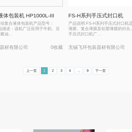
包装机 HP1000L-III
FS-H系列手压式封口机
自动复合液体包装机产品型号：
产品说明:FS-H系列手压式封口机
III产品描述：该机广泛应用于牛奶、豆
薄膜、复合薄膜及铝塑薄膜的封合。
、酱油…
手压式封口机广…
器材有限公司
0收藏
无锡飞环包装器材有限公司
上一页
1
2
3
4
...
9
下一页