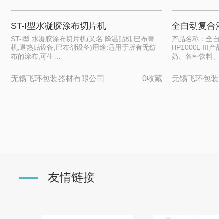
ST-I型水凝胶涂布切片机
全自动复合液体
ST-l型 水凝胶涂布切片机(又名:降温贴机,巴布膏
产品名称：全
机,退热贴设备,巴布剂设备)用途:适用于所有无纺
HP1000L-
布的涂布,可生…
奶、各种饮料
无锡飞环包装器材有限公司
0收藏
无锡飞环包装
友情链接