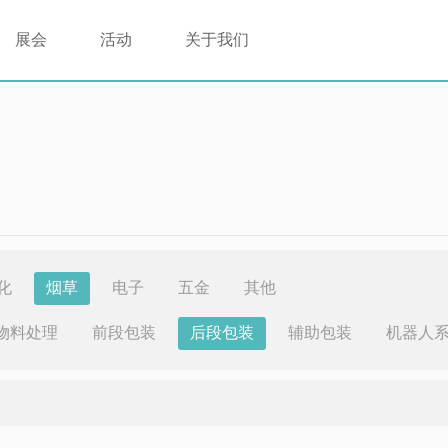
展会
活动
关于我们
化
烟草
电子
五金
其他
物料处理
前段包装
后段包装
辅助包装
机器人