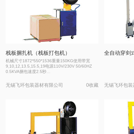
栈板捆扎机（栈板打包机）
全自动穿剑
机械尺寸1872*550*1536重量150KG使用带宽
9,10,12,13.5,15.5,19电源110V/230V 50/60HZ
0.5KVA捆包速度2.5秒…
无锡飞环包装器材有限公司
0收藏
无锡飞环包装