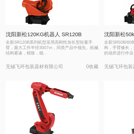
沈阳新松120KG机器人 SR120B
沈阳新松50k
全新SR120B系列机型采用高刚性加长型轻量手
全新SR50B/
臂，最大工作半径3007m，同类产品中领先。机械
构，手臂修长，
结构紧凑，精致，稳…
的场所进行作业
无锡飞环包装器材有限公司
0收藏
无锡飞环包装