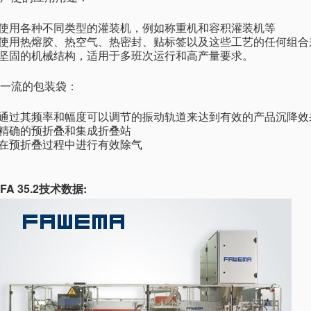
·使用各种不同类型的灌装机，例如称重机和容积灌装机等
·使用热熔胶、热空气、热密封、贴标签以及这些工艺的任何组
·坚固的机械结构，适用于多班次运行和高产量要求。
一流的包装袋：
·通过其频率和幅度可以调节的振动轨道来达到有效的产品沉降效
·精确的预折叠和集成折叠站
·在预折叠过程中进行有效除气
FA 35.2技术数据: