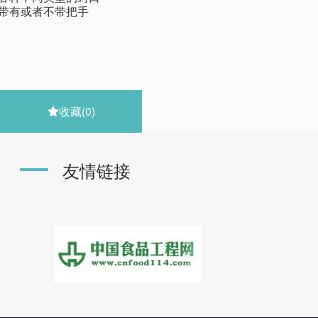
·带有或者不带把手
收藏
(0)

友情链接