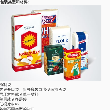
包装类型和材料:
·预制袋
·方底开口袋，折叠底袋或者侧面插角袋
·层压材料或者单一材料
·单层或者多层袋
·低强度材料
·各种不同类型的封口