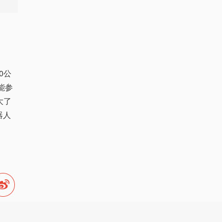
0公
能参
大了
器人